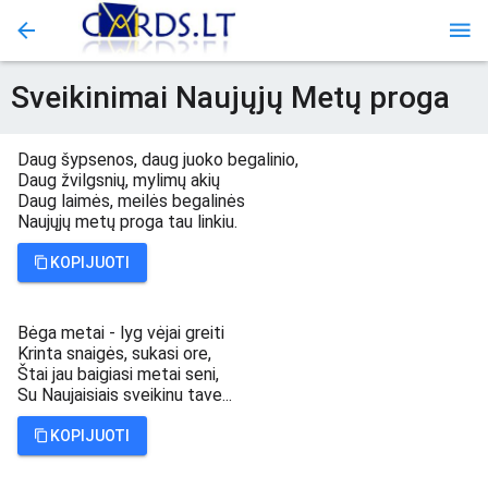
Sveikinimai Naujųjų Metų proga
Daug šypsenos, daug juoko begalinio,
Daug žvilgsnių, mylimų akių
Daug laimės, meilės begalinės
Naujųjų metų proga tau linkiu.
KOPIJUOTI
Bėga metai - lyg vėjai greiti
Krinta snaigės, sukasi ore,
Štai jau baigiasi metai seni,
Su Naujaisiais sveikinu tave...
KOPIJUOTI