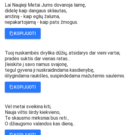
Lai Naujieji Metai Jums dovanoja laimę,
didelę kaip dangaus skliautas,
amžiną - kaip eglių žaluma,
nepakartojamą - kaip pats žmogus.
KOPIJUOTI
Tuoj nuskambės dvylika dūžių, atsidarys dar vieni vartai,
pradės suktis dar vienas ratas...
Įleiskite į savo namus svajonę,
tegul gyvena ji nuskraidindama kasdienybę,
išlygindama raukšles, suspindėdama mažutėmis saulėmis.
KOPIJUOTI
Vėl metai sveikina kiti,
Nauja viltis širdy kiekvieno,
Te skausmo mirksniai bus reti ,
O džiaugsmo valandos kas dieną...
KOPIJUOTI