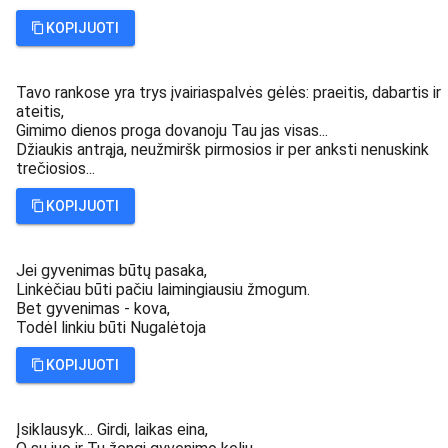
KOPIJUOTI
Tavo rankose yra trys įvairiaspalvės gėlės: praeitis, dabartis ir
ateitis,
Gimimo dienos proga dovanoju Tau jas visas...
Džiaukis antrąja, neužmiršk pirmosios ir per anksti nenuskink
trečiosios...
KOPIJUOTI
Jei gyvenimas būtų pasaka,
Linkėčiau būti pačiu laimingiausiu žmogum.
Bet gyvenimas - kova,
Todėl linkiu būti Nugalėtoja
KOPIJUOTI
Įsiklausyk... Girdi, laikas eina,