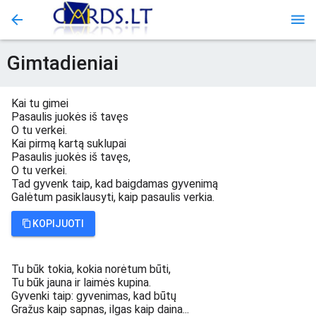
Gimtadieniai
Kai tu gimei
Pasaulis juokės iš tavęs
O tu verkei.
Kai pirmą kartą suklupai
Pasaulis juokės iš tavęs,
O tu verkei.
Tad gyvenk taip, kad baigdamas gyvenimą
Galėtum pasiklausyti, kaip pasaulis verkia.
KOPIJUOTI
Tu būk tokia, kokia norėtum būti,
Tu būk jauna ir laimės kupina.
Gyvenki taip: gyvenimas, kad būtų
Gražus kaip sapnas, ilgas kaip daina...