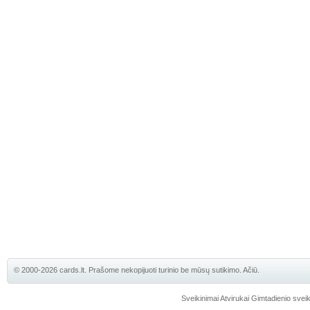
© 2000-2026 cards.lt. Prašome nekopijuoti turinio be mūsų sutikimo. Ačiū.
Sveikinimai
Atvirukai
Gimtadienio sveik