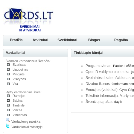
SVEIKINIMAI
IR ATVIRUKAI
Pradžia
Atvirukai
Sveikinimai
Blogas
Pagalba
Vardadieniai
Tinklalapio kūrėjai
Šiandien vardadienius švenčia:
Evaristas
Programavimas:
Paulius Lešči
Liaudginas
OpenID valdymo biblioteka:
j
Mingintė
Svetainės dizaino šablonas:
o
Visvydas
Dizaino ikonos:
Vita
famfamfam.co
Emocijos (veidukai):
Gytis Čėg
Rytoj vardadienius švęs:
Tekstinė informacija: Martyna
Ramojus
Sabina
Švenčių sąrašas:
day.lt
Tautmilė
Vincas
Vincentas
Vardadienių paieška
Vardadieniai twitteryje