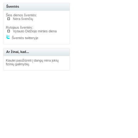
Šventės
Šios dienos šventės:
Nėra švenčių
Rytojaus šventės:
Vytauto Didžiojo mirties diena
Šventės twitteryje
Ar žinai, kad...
Kiaulei pasižiūrėti į dangų nėra jokių
fizinių galimybių.