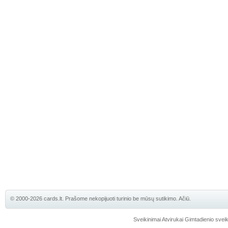
© 2000-2026 cards.lt. Prašome nekopijuoti turinio be mūsų sutikimo. Ačiū.
Sveikinimai
Atvirukai
Gimtadienio sveik