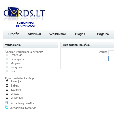
SVEIKINIMAI
IR ATVIRUKAI
Pradžia
Atvirukai
Sveikinimai
Blogas
Pagalba
Vardadieniai
Vardadienių paieška
Šiandien vardadienius švenčia:
Vardas:
Evaristas
Liaudginas
Mingintė
Visvydas
Vita
Rytoj vardadienius švęs:
Ramojus
Sabina
Tautmilė
Vincas
Vincentas
Vardadienių paieška
Vardadieniai twitteryje