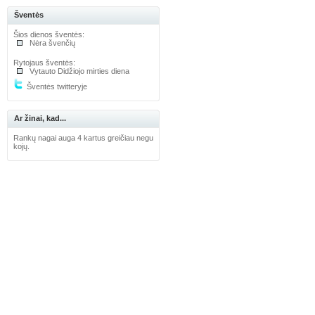
Šventės
Šios dienos šventės:
Nėra švenčių
Rytojaus šventės:
Vytauto Didžiojo mirties diena
Šventės twitteryje
Ar žinai, kad...
Rankų nagai auga 4 kartus greičiau negu
kojų.