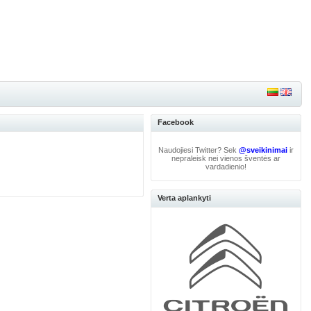
Facebook
Naudojiesi Twitter? Sek
@sveikinimai
ir
nepraleisk nei vienos šventės ar
vardadienio!
Verta aplankyti