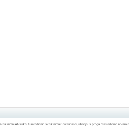
Sveikinimai
Atvirukai
Gimtadienio sveikinimai
Sveikinimai jubiliejaus proga
Gimtadienio atviruka