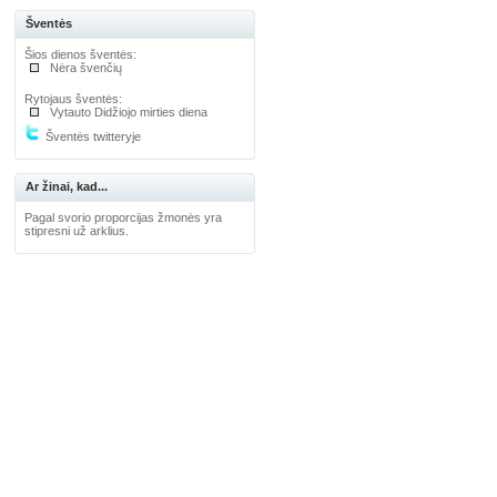
Šventės
Šios dienos šventės:
Nėra švenčių
Rytojaus šventės:
Vytauto Didžiojo mirties diena
Šventės twitteryje
Ar žinai, kad...
Pagal svorio proporcijas žmonės yra
stipresni už arklius.