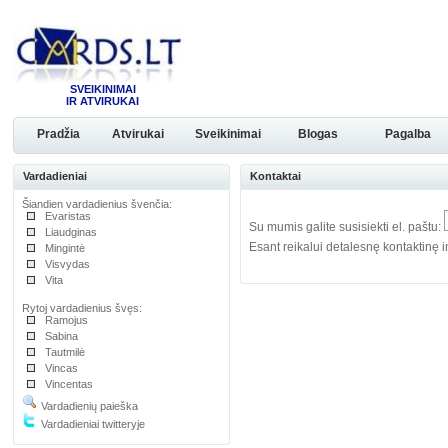
SVEIKINIMAI
IR ATVIRUKAI
Pradžia
Atvirukai
Sveikinimai
Blogas
Pagalba
Vardadieniai
Kontaktai
Šiandien vardadienius švenčia:
Evaristas
Su mumis galite susisiekti el. paštu:
Liaudginas
Esant reikalui detalesnę kontaktinę i
Mingintė
Visvydas
Vita
Rytoj vardadienius švęs:
Ramojus
Sabina
Tautmilė
Vincas
Vincentas
Vardadienių paieška
Vardadieniai twitteryje