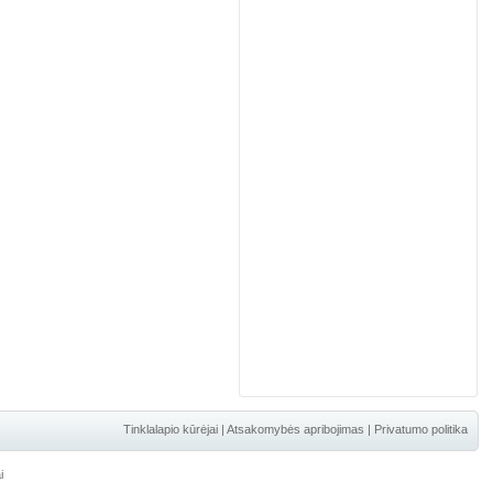
Tinklalapio kūrėjai
|
Atsakomybės apribojimas
|
Privatumo politika
i