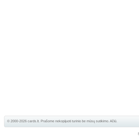
© 2000-2026 cards.lt. Prašome nekopijuoti turinio be mūsų sutikimo. Ačiū.