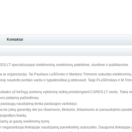
Kontaktai
DS.LT specializuojasi elektroninių sveikinimų pateikime, siuntime ir publikavime.
 ar organizacija. Tai Pauliaus Leščinsko ir Martyno Trimonio sukurtas elektroninių
eisę naudotis portalo vardu ir lygiateisiškai jį atstovauti. Taigi P.Leščinskas ir M.Tri
eatsako už trečiųjų asmenų vykdomą veiklą prisidengiant CARDS.LT vardu. Tokia veik
kos įstatymų pažeidimas.
 paslaugų naudojimą tenka paslaugos vartotojui.
a be jokių garantijų dėl jos išsamumo, tikslumo, tinkamumo ar panaudojimo pasėkm
ipografijos klaidų.
amų ar gautų sveikinimų turinį.
r negarantuoja tinklapyje naudojamų paveikslėlių autorystės. Dauguma tinklapyje 