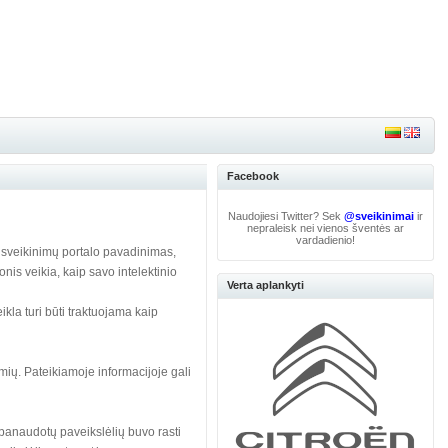
Facebook
Naudojiesi Twitter? Sek
@sveikinimai
ir
nepraleisk nei vienos šventės ar
vardadienio!
 sveikinimų portalo pavadinimas,
monis veikia, kaip savo intelektinio
Verta aplankyti
la turi būti traktuojama kaip
ių. Pateikiamoje informacijoje gali
panaudotų paveikslėlių buvo rasti