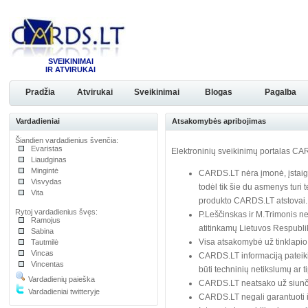
SVEIKINIMAI
IR ATVIRUKAI
Pradžia
Atvirukai
Sveikinimai
Blogas
Pagalba
Vardadieniai
Atsakomybės apribojimas
Šiandien vardadienius švenčia:
Evaristas
Elektroninių sveikinimų portalas CAR
Liaudginas
Mingintė
CARDS.LT nėra įmonė, įstaiga
Visvydas
todėl tik šie du asmenys turi t
Vita
produkto CARDS.LT atstovai.
Rytoj vardadienius švęs:
P.Leščinskas ir M.Trimonis n
Ramojus
atitinkamų Lietuvos Respubli
Sabina
Visa atsakomybė už tinklapio
Tautmilė
Vincas
CARDS.LT informaciją pateiki
Vincentas
būti techninių netikslumų ar t
Vardadienių paieška
CARDS.LT neatsako už siunči
Vardadieniai twitteryje
CARDS.LT negali garantuoti i