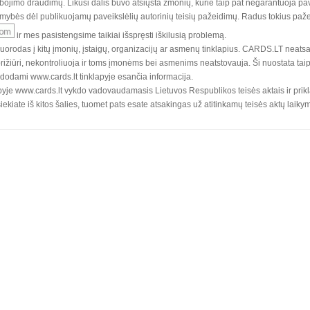
bojimo draudimų. Likusi dalis buvo atsiųsta žmonių, kurie taip pat negarantuoja pav
bės dėl publikuojamų paveikslėlių autorinių teisių pažeidimų. Radus tokius paže
ir mes pasistengsime taikiai išspręsti iškilusią problemą.
 nuorodas į kitų įmonių, įstaigų, organizacijų ar asmenų tinklapius. CARDS.LT neats
rižiūri, nekontroliuoja ir toms įmonėms bei asmenims neatstovauja. Ši nuostata taip
udodami www.cards.lt tinklapyje esančia informacija.
yje www.cards.lt vykdo vadovaudamasis Lietuvos Respublikos teisės aktais ir pri
pasiekiate iš kitos šalies, tuomet pats esate atsakingas už atitinkamų teisės aktų laiky