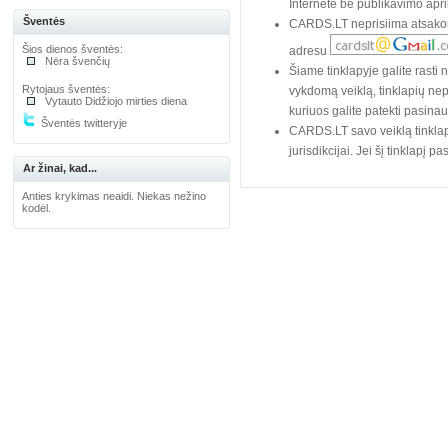
Internete be publikavimo apri
Šventės
CARDS.LT neprisiima atsakomy
Šios dienos šventės:
adresu
Nėra švenčių
Šiame tinklapyje galite rasti
Rytojaus šventės:
vykdomą veiklą, tinklapių nep
Vytauto Didžiojo mirties diena
kuriuos galite patekti pasina
Šventės twitteryje
CARDS.LT savo veiklą tinklap
jurisdikcijai. Jei šį tinklapį 
Ar žinai, kad...
Anties krykimas neaidi. Niekas nežino
kodėl.