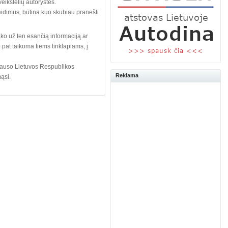
eikslėlių autorystės.
idimus, būtina kuo skubiau pranešti
ako už ten esančią informaciją ar
 pat taikoma tiems tinklapiams, į
klauso Lietuvos Respublikos
Reklama
mąsi.