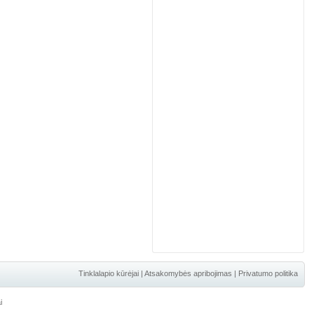
Tinklalapio kūrėjai
|
Atsakomybės apribojimas
|
Privatumo politika
i