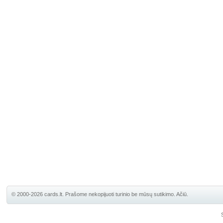
© 2000-2026 cards.lt. Prašome nekopijuoti turinio be mūsų sutikimo. Ačiū.