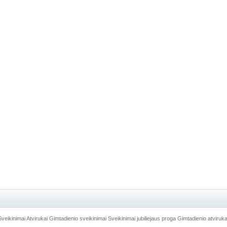
Sveikinimai
Atvirukai
Gimtadienio sveikinimai
Sveikinimai jubiliejaus proga
Gimtadienio atviruka