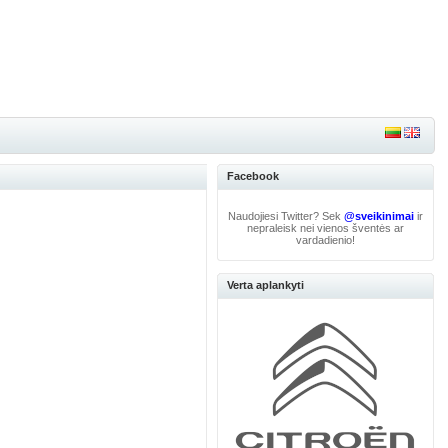
Facebook
Naudojiesi Twitter? Sek
@sveikinimai
ir
nepraleisk nei vienos šventės ar
vardadienio!
Verta aplankyti