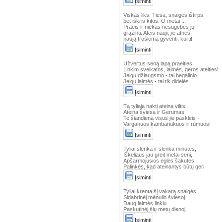
Įsiminti
Viskas liks. Tiesa, snaigės ištirps,
bet iškris kitos. O metai ...
Praeis ir niekas nesugebės jų
grąžinti. Ateis nauji, jie atneš
naują troškimą gyventi, kurti!
Įsiminti
Užvertus seną lapą praeities
Linkim sveikatos, laimės, geros ateities!
Jeigu džiaugsmo - tai begalinio
Jeigu laimės - tai tik didelės.
Įsiminti
Tą tyliąją naktį ateina viltis,
Ateina šviesa ir Gerumas.
Te šiandieną visus jie paskleis -
Varganuos kambariukuos ir rūmuos!
Įsiminti
Tyliai slenka ir slenka minutės,
Iškeliaus jau greit metai seni,
Apšarmojusios eglės šakutės
Palinkės, kad ateinantys būtų geri.
Įsiminti
Tyliai krenta šį vakarą snaigės,
Sidabrinėj mėnulio šviesoj.
Daug laimės linkiu
Paskutinėj šių metų dienoj.
Įsiminti