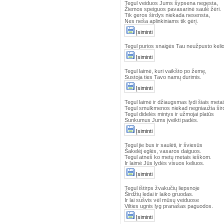
Tegul veiduos Jums šypsena negęsta,
Žiemos speiguos pavasarinė saulė žėri.
Tik geros širdys niekada nesensta,
Nes neša aplinkiniams tik gėrį.
Įsiminti
Tegul purios snaigės Tau neužpusto kelio 
Įsiminti
Tegul laimė, kuri vaikšto po žemę,
Sustoja ties Tavo namų durimis.
Įsiminti
Tegul laimė ir džiaugsmas lydi šiais meta
Tegul smulkmenos niekad negniaužia šir
Tegul didelės mintys ir užmojai platūs
Sunkumus Jums įveikti padės.
Įsiminti
Tegul jie bus ir saulėti, ir šviesūs
Šakelėj eglės, vasaros daiguos.
Tegul atneš ko metų metais ieškom.
Ir laimė Jūs lydės visuos keliuos.
Įsiminti
Tegul ištirps žvakučių liepsnoje
Širdžių ledai ir laiko gruodas.
Ir lai sušvis vėl mūsų veiduose
Vilties ugnis lyg pranašas paguodos.
Įsiminti