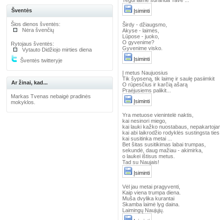
Tegul laimė suranda Tave ...
Šventės
Įsiminti
Šios dienos šventės:
Širdy - džiaugsmo,
Nėra švenčių
Akyse - laimės,
Lūpose - juoko,
O gyvenime?
Rytojaus šventės:
Gyvenime visko.
Vytauto Didžiojo mirties diena
Įsiminti
Šventės twitteryje
Į metus Naujuosius
Tik šypseną, tik laimę ir saulę pasiimkit
Ar žinai, kad...
O rūpesčius ir karčią ašarą
Praėjusiems palikit...
Markas Tvenas nebaigė pradinės
Įsiminti
mokyklos.
Yra metuose vienintelė naktis,
kai nesinori miego,
kai lauki kažko nuostabaus, nepakartoja
kai abi laikrodžio rodyklės sustingsta ties
kai susitinka metai ...
Bet šitas susitikimas labai trumpas,
sekundė, daug mažiau - akimirka,
o laukei ištisus metus.
Tad su Naujais!
Įsiminti
Vėl jau metai pragyventi,
Kaip viena trumpa diena.
Muša dvylika kurantai
Skamba laimė lyg daina.
Laimingų Naujųjų.