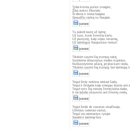
Tyliai krenta purios snaigės,
Žiba aukso žiburiais
Ši diena ir metai baigias
Spaudžiu ranką su Naujais.
Įsiminti
Tu pakeli taurę už laimę,
Už tuos, kurie švenčia kartu.
Už jaunystę, kaip vėjas neramią,
Už laimingus Naujuosius metus!
Įsiminti
Tikėkim savimi šią trumpą naktį,
Surinkime išbarstytus meilės trupinius,
Nušluostykime ašarą, jei jinai kam rieda,
Tikėkim savimi šią trumpą, bet laimingą na
Įsiminti
Tegul širdy nebūna niekad šalta,
Tegul ir širdgėla kaip sniegas tirpsta ant 
Tegul nors šią minutę žemėj būna balta,
Ir nė lašelio skausmo ant žmonių veidų.
Įsiminti
Tegul širdis tik vasaras skaičiuoja,
Užkėlus rudeniui vartus,
Tegul visi ateinantys rytojai
Saulėti ir laimingi bus.
Įsiminti