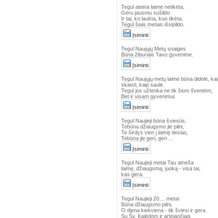
Tegul ateina laimė netikėta,
Geru jausmu sušildo
Ir tai, ko laukta, kuo tikėta,
Tegul šiais metais išsipildo.
Įsiminti
Tegul Naujųjų Metų snaigės
Būna žiburiais Tavo gyvenime.
Įsiminti
Tegul Naujųjų metų laimė būna didelė, ka
skaisti, kaip saulė.
Tegul jos užtenka ne tik šiom šventėm,
Bet ir visam gyvenimui.
Įsiminti
Tegul Naujieji būna šviesūs,
Tebūna džiaugsmo jie pilni,
Te širdys vien į laimę tiesias,
Tebūna jie geri, geri ...
Įsiminti
Tegul Naujieji metai Tau atneša
laimę, džiaugsmą, juoką - visa tai,
kas gera.
Įsiminti
Tegul Naujieji 20.... metai
Būna džiaugsmo pilni,
O diena kiekviena - tik šviesi ir gera.
Su Šv. Kalėdom ir artėjančiais