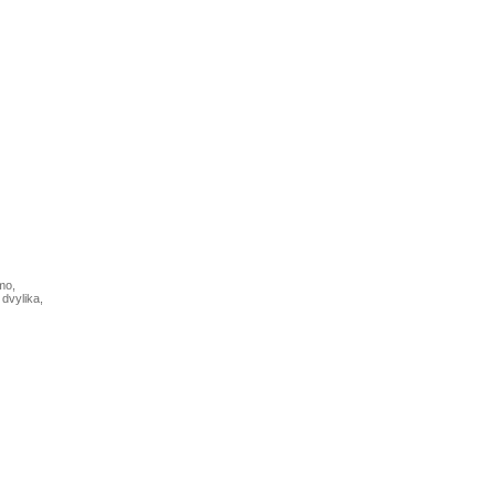
mo,
 dvylika,