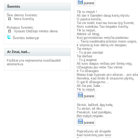
Įsiminti
Šventės
Tik tu nepyk !
Šios dienos šventės:
Aš dar ir šiandien daug kartų klystu
Nėra švenčių
O paskui kenčiu.
Tai vis todėl, kad tau buvau lyg šventė,
Nors suteikiau Tau begales kančių
Rytojaus šventės:
Tik tu nepyk,
Vytauto Didžiojo mirties diena
Atleisk už blogį,
Kurį gyvendamas netyčia padariau
Šventės twitteryje
... Tavoj saulėkaitoj prisirpo mano uogos,
ir sirpsta jų kas dieną vis daugiau.
Tai mintys
Ar žinai, kad...
- Tu gi jas pasėjai
Tai darbas
- Tu jį auginai.
Fiziškai yra neįmanoma nusičiaudėti
Aš tuos daigus nešiau per šimtą vėjų,
atsimerkus.
Užauginau jau nebe Tau vienai
Ir Tu džiaugies
Matau kaip šypsais pro ašaras... pro aša
Nereikia, kad širdis iš skausmo plyštų,
O gal iš džiaugsmo ...
Aš čia pat, šalia ...
Tik tu nepyk .
Įsiminti
Skrisk, laiškeli, ilgą kelią
Tu atrasi, aš tiku.
Pasakyk, kad pasiilgau,
Bet matyti negaliu.
Įsiminti
Paprašysiu aš drugelio
Kad nuskristų pas tave