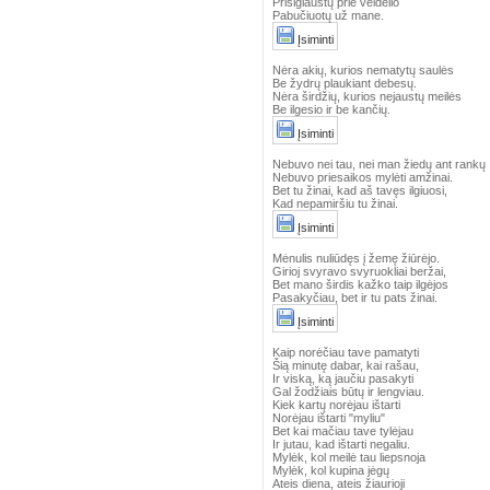
Prisiglaustų prie veidelio
Pabučiuotų už mane.
Įsiminti
Nėra akių, kurios nematytų saulės
Be žydrų plaukiant debesų.
Nėra širdžių, kurios nejaustų meilės
Be ilgesio ir be kančių.
Įsiminti
Nebuvo nei tau, nei man žiedų ant rankų
Nebuvo priesaikos mylėti amžinai.
Bet tu žinai, kad aš tavęs ilgiuosi,
Kad nepamiršiu tu žinai.
Įsiminti
Mėnulis nuliūdęs į žemę žiūrėjo.
Girioj svyravo svyruokliai beržai,
Bet mano širdis kažko taip ilgėjos
Pasakyčiau, bet ir tu pats žinai.
Įsiminti
Kaip norėčiau tave pamatyti
Šią minutę dabar, kai rašau,
Ir viską, ką jaučiu pasakyti
Gal žodžiais būtų ir lengviau.
Kiek kartų norėjau ištarti
Norėjau ištarti "myliu"
Bet kai mačiau tave tylėjau
Ir jutau, kad ištarti negaliu.
Mylėk, kol meilė tau liepsnoja
Mylėk, kol kupina jėgų
Ateis diena, ateis žiaurioji