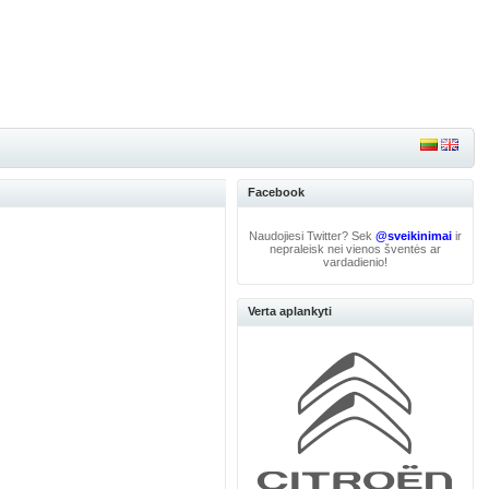
Facebook
Naudojiesi Twitter? Sek
@sveikinimai
ir
nepraleisk nei vienos šventės ar
vardadienio!
Verta aplankyti