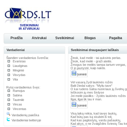
SVEIKINIMAI
IR ATVIRUKAI
Pradžia
Atvirukai
Sveikinimai
Blogas
Pagalba
Vardadieniai
Sveikinimai draugaujant laiškais
Šiandien vardadienius švenčia:
Žinok, kad meilė - tai auksinis perlas.
Evaristas
Žinok, kad meilė - graži ateitis.
Žmogus be meilės tampa tartum vergas,
Liaudginas
O jo jaunystė, kaip naktis.
Mingintė
Įsiminti
Visvydas
Vita
Vėl vasarą žydi laukinės rožės
Balti žiedai sakys: "Myliu tave"
Rytoj vardadienius švęs:
O kai rudens šalna nuskriaus jų švelnų g
Ramojus
Ieškosim jų mes širdyse
Sabina
Jei meilė pasiliks - žydės laukinės rožės
Ilgai, ilgai tik tau ir man.
Tautmilė
Vincas
Įsiminti
Vincentas
Visą laiką reikia, kad tavęs lauktų,
Vardadienių paieška
Kad būtų pas ką skubėti iš toli,
Vardadieniai twitteryje
Kad kas paglostytų, vardu pašauktų,
Kad akys, o ne žvaigždės šviestų Tau ke