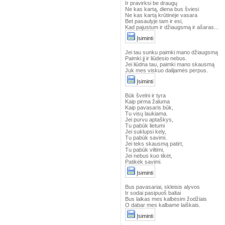
Ir pravirksi be draugų
Ne kas kartą, diena bus šviesi
Ne kas kartą krūtinėje vasara
Bet pasaulyje tam ir esi,
Kad pajustum ir džiaugsmą ir ašaras...
Įsiminti
Jei tau sunku paimki mano džiaugsmą
Paimki jį ir liūdesio nebus.
Jei liūdna tau, paimki mano skausmą
Juk mes viskuo dalijamės perpus.
Įsiminti
Būk švelni ir tyra
Kaip pirma žaluma
Kaip pavasaris būk,
Tu visų laukiama.
Jei purvu aptaškys,
Tu pabūk lietumi
Jei suklupsi kely,
Tu pabūk savimi.
Jei teks skausmą patirt,
Tu pabūk viltimi,
Jei nebus kuo tikėt,
Patikėk savimi.
Įsiminti
Bus pavasariai, skleisis alyvos
Ir sodai pasipuoš baltai
Bus laikas mes kalbėsim žodžiais
O dabar mes kalbame laiškais.
Įsiminti