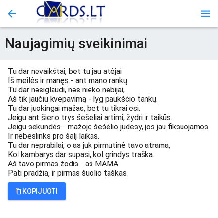
Naujagimių sveikinimai
Tu dar nevaikštai, bet tu jau atėjai
Iš meilės ir manęs - ant mano rankų
Tu dar nesiglaudi, nes nieko nebijai,
Aš tik jaučiu kvėpavimą - lyg paukščio tankų.
Tu dar juokingai mažas, bet tu tikrai esi.
Jeigu ant šieno trys šešėliai artimi, žydri ir taikūs.
Jeigu sekundės - mažojo šešėlio judesy, jos jau fiksuojamos.
Ir nebeslinks pro šalį laikas.
Tu dar neprabilai, o as juk pirmutinė tavo atrama,
Kol kambarys dar supasi, kol grindys traška.
Aš tavo pirmas žodis - aš MAMA
Pati pradžia, ir pirmas šuolio taškas.
KOPIJUOTI