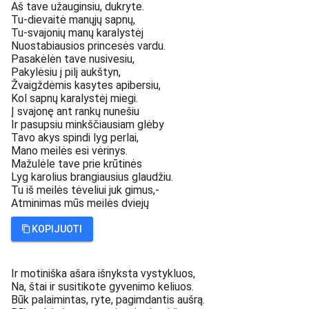
Aš tave užauginsiu, dukryte.
Tu-dievaitė manųjų sapnų,
Tu-svajonių manų karalystėj
Nuostabiausios princesės vardu.
Pasakėlėn tave nusivesiu,
Pakylėsiu į pilį aukštyn,
Žvaigždėmis kasytes apibersiu,
Kol sapnų karalystėj miegi.
Į svajonę ant rankų nunešiu
Ir pasupsiu minkščiausiam glėby
Tavo akys spindi lyg perlai,
Mano meilės esi vėrinys.
Mažulėle tave prie krūtinės
Lyg karolius brangiausius glaudžiu.
Tu iš meilės tėveliui juk gimus,-
Atminimas mūs meilės dviejų
KOPIJUOTI
Ir motiniška ašara išnyksta vystykluos,
Na, štai ir susitikote gyvenimo keliuos.
Būk palaimintas, ryte, pagimdantis aušrą.