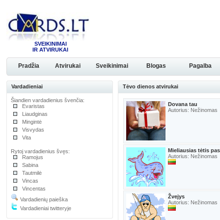
SVEIKINIMAI
IR ATVIRUKAI
Pradžia
Atvirukai
Sveikinimai
Blogas
Pagalba
Vardadieniai
Tėvo dienos atvirukai
Šiandien vardadienius švenčia:
Dovana tau
Evaristas
Autorius: Nežinomas
Liaudginas
Mingintė
Visvydas
Vita
Mieliausias tėtis pa
Rytoj vardadienius švęs:
Autorius: Nežinomas
Ramojus
Sabina
Tautmilė
Vincas
Vincentas
Žvejys
Vardadienių paieška
Autorius: Nežinomas
Vardadieniai twitteryje