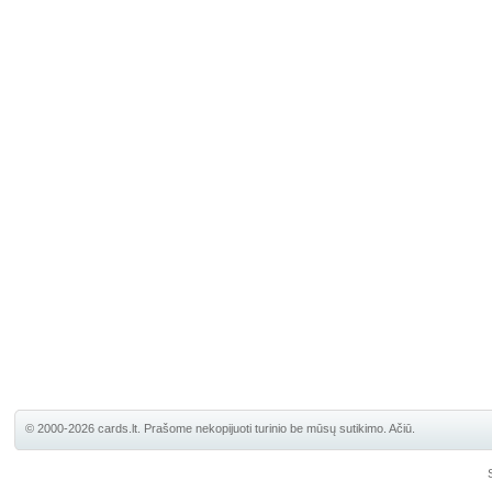
© 2000-2026 cards.lt. Prašome nekopijuoti turinio be mūsų sutikimo. Ačiū.