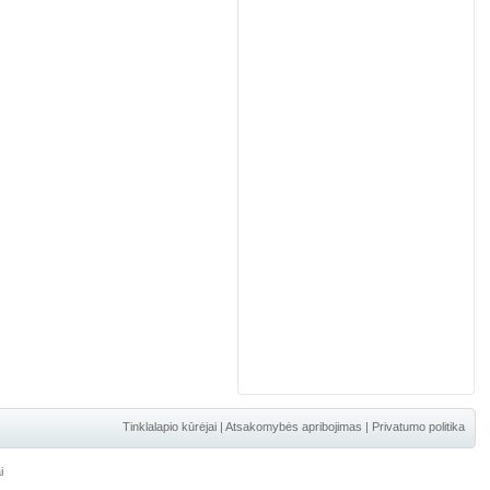
Tinklalapio kūrėjai
|
Atsakomybės apribojimas
|
Privatumo politika
i