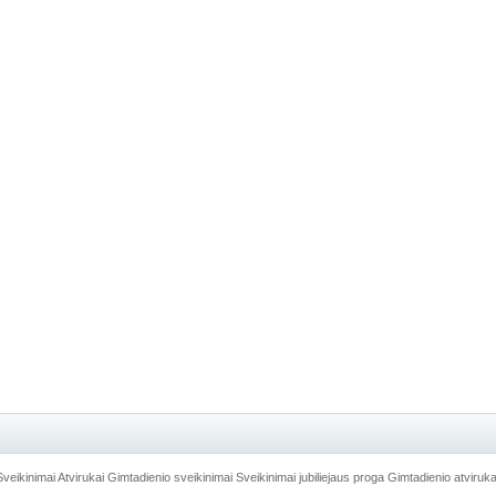
Sveikinimai
Atvirukai
Gimtadienio sveikinimai
Sveikinimai jubiliejaus proga
Gimtadienio atviruka