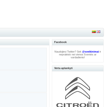
Facebook
Naudojiesi Twitter? Sek
@sveikinimai
ir
nepraleisk nei vienos šventės ar
vardadienio!
Verta aplankyti