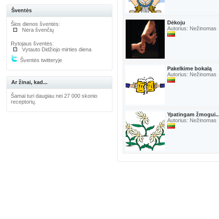
Šventės
Dėkoju
Šios dienos šventės:
Autorius: Nežinomas
Nėra švenčių
Rytojaus šventės:
Vytauto Didžiojo mirties diena
Šventės twitteryje
Pakelkime bokalą
Autorius: Nežinomas
Ar žinai, kad...
Šamai turi daugiau nei 27 000 skonio
receptorių.
Ypatingam žmogui..
Autorius: Nežinomas