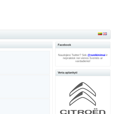
Facebook
Naudojiesi Twitter? Sek
@sveikinimai
ir
nepraleisk nei vienos šventės ar
vardadienio!
Verta aplankyti