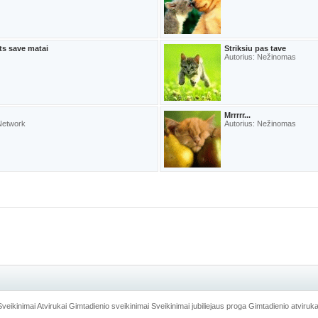
ts save matai
Striksiu pas tave
Autorius: Nežinomas
Mrrrrr...
 Network
Autorius: Nežinomas
Sveikinimai
Atvirukai
Gimtadienio sveikinimai
Sveikinimai jubiliejaus proga
Gimtadienio atviruka