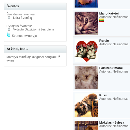
Šventės
Mano katytei
Šios dienos šventės:
Autorius: Nežinomas
Nėra švenčių
Rytojaus šventės:
Vytauto Didžiojo mirties diena
Šventės twitteryje
Porelė
Autorius: Nežinomas
Ar žinai, kad...
Moterys mirkčioja dvigubai daugiau už
vyrus.
Pakutenk mane
Autorius: Nežinomas
Kuku
Autorius: Nežinomas
Mokslas - šviesa
Autorius: Nežinomas