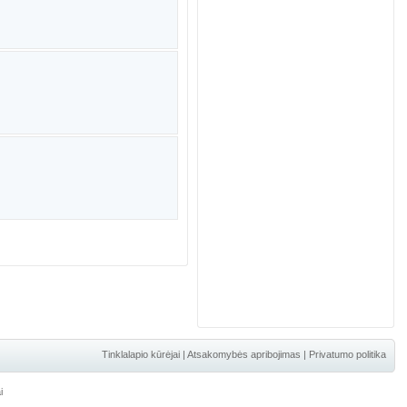
Tinklalapio kūrėjai
|
Atsakomybės apribojimas
|
Privatumo politika
i