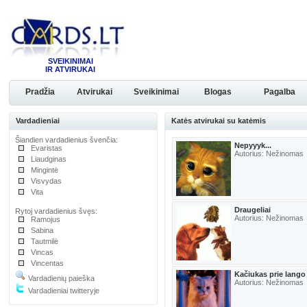
SVEIKINIMAI
IR ATVIRUKAI
Pradžia
Atvirukai
Sveikinimai
Blogas
Pagalba
Vardadieniai
Katės atvirukai su katėmis
Šiandien vardadienius švenčia:
Nepyyyk...
Evaristas
Autorius: Nežinomas
Liaudginas
Mingintė
Visvydas
Vita
Draugeliai
Rytoj vardadienius švęs:
Autorius: Nežinomas
Ramojus
Sabina
Tautmilė
Vincas
Vincentas
Kačiukas prie lango
Vardadienių paieška
Autorius: Nežinomas
Vardadieniai twitteryje