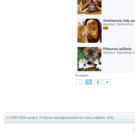
Svarbiausia, kaip pa
Autorius: Nežinomas
Pūkuotas laiškelis
Autorius: Egreetings
Puslapiai:
«
1
2
»
© 2000-2026 cards.lt. Prašome nekopijuoti turinio be mūsų sutikimo. Ačiū.