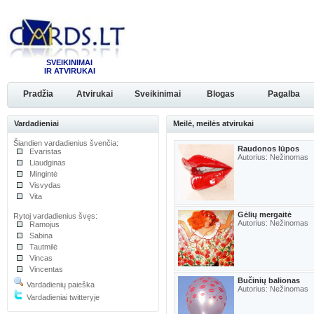
SVEIKINIMAI
IR ATVIRUKAI
Pradžia
Atvirukai
Sveikinimai
Blogas
Pagalba
Vardadieniai
Meilė, meilės atvirukai
Šiandien vardadienius švenčia:
Raudonos lūpos
Evaristas
Autorius: Nežinomas
Liaudginas
Mingintė
Visvydas
Vita
Gėlių mergaitė
Rytoj vardadienius švęs:
Autorius: Nežinomas
Ramojus
Sabina
Tautmilė
Vincas
Vincentas
Bučinių balionas
Vardadienių paieška
Autorius: Nežinomas
Vardadieniai twitteryje