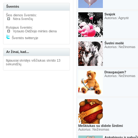
Šventės
Svajok
Šios dienos šventės:
Autorius: Agnytė
Nėra švenčių
Rytojaus šventės:
Vytauto Didžiojo mirties diena
Šventės twitteryje
Švelni meilė
Autorius: Nežinomas
Ar žinai, kad...
Ilgiausiai skridęs viščiukas skrido 13
sekundžių.
Draugaujam?
Autorius: Nežinomas
Meškiukas su didele širdimi
Autorius: Nežinomas
Apkabinsiu ir pabuč