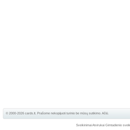
© 2000-2026 cards.lt. Prašome nekopijuoti turinio be mūsų sutikimo. Ačiū.
Sveikinimai
Atvirukai
Gimtadienio sveik