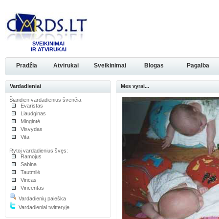
SVEIKINIMAI
IR ATVIRUKAI
Pradžia
Atvirukai
Sveikinimai
Blogas
Pagalba
Vardadieniai
Mes vyrai...
Šiandien vardadienius švenčia:
Evaristas
Liaudginas
Mingintė
Visvydas
Vita
Rytoj vardadienius švęs:
Ramojus
Sabina
Tautmilė
Vincas
Vincentas
Vardadienių paieška
Vardadieniai twitteryje