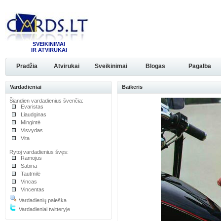
SVEIKINIMAI
IR ATVIRUKAI
Pradžia
Atvirukai
Sveikinimai
Blogas
Pagalba
Vardadieniai
Baikeris
Šiandien vardadienius švenčia:
Evaristas
Liaudginas
Mingintė
Visvydas
Vita
Rytoj vardadienius švęs:
Ramojus
Sabina
Tautmilė
Vincas
Vincentas
Vardadienių paieška
Vardadieniai twitteryje