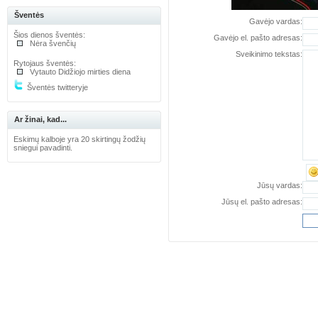
Šventės
Gavėjo vardas:
Šios dienos šventės:
Gavėjo el. pašto adresas:
Nėra švenčių
Sveikinimo tekstas:
Rytojaus šventės:
Vytauto Didžiojo mirties diena
Šventės twitteryje
Ar žinai, kad...
Eskimų kalboje yra 20 skirtingų žodžių
sniegui pavadinti.
Jūsų vardas:
Jūsų el. pašto adresas: