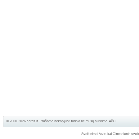
© 2000-2026 cards.lt. Prašome nekopijuoti turinio be mūsų sutikimo. Ačiū.
Sveikinimai
Atvirukai
Gimtadienio sveik