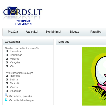
SVEIKINIMAI
IR ATVIRUKAI
Pradžia
Atvirukai
Sveikinimai
Blogas
Pagalba
Vardadieniai
Margutis
Šiandien vardadienius švenčia:
Evaristas
Liaudginas
Mingintė
Visvydas
Vita
Rytoj vardadienius švęs:
Ramojus
Sabina
Tautmilė
Vincas
Vincentas
Vardadienių paieška
Vardadieniai twitteryje