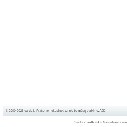
© 2000-2026 cards.lt. Prašome nekopijuoti turinio be mūsų sutikimo. Ačiū.
Sveikinimai
Atvirukai
Gimtadienio sveik