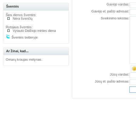
Gavėjo vardas:
Šventės
Gavėjo el. pašto adresas:
Šios dienos šventės:
Sveikinimo tekstas:
Nėra švenčių
Rytojaus šventės:
Vytauto Didžiojo mirties diena
Šventės twitteryje
Ar žinai, kad...
Omarų kraujas mėlynas.
Jūsų vardas:
Jūsų el. pašto adresas: