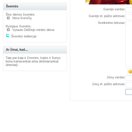
Šventės
Gavėjo vardas:
Šios dienos šventės:
Gavėjo el. pašto adresas:
Nėra švenčių
Sveikinimo tekstas:
Rytojaus šventės:
Vytauto Didžiojo mirties diena
Šventės twitteryje
Ar žinai, kad...
Taip pat kaip ir žmonės, katės ir šunys
būna kairiarankiai arba dešiniarankiai
(leteniai).
Jūsų vardas:
Jūsų el. pašto adresas: