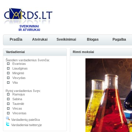
SVEIKINIMAI
IR ATVIRUKAI
Pradžia
Atvirukai
Sveikinimai
Blogas
Pagalba
Vardadieniai
Rimti mokslai
Šiandien vardadienius švenčia:
Evaristas
Liaudginas
Mingintė
Visvydas
Vita
Rytoj vardadienius švęs:
Ramojus
Sabina
Tautmilė
Vincas
Vincentas
Vardadienių paieška
Vardadieniai twitteryje