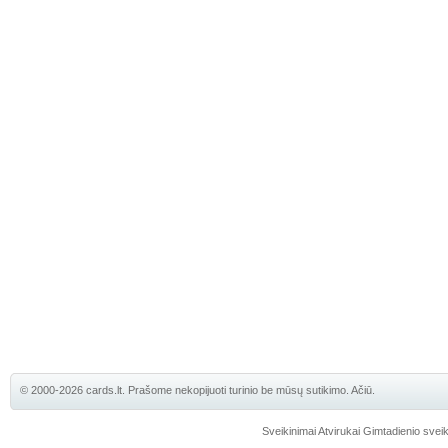
© 2000-2026 cards.lt. Prašome nekopijuoti turinio be mūsų sutikimo. Ačiū.
Sveikinimai
Atvirukai
Gimtadienio sveik