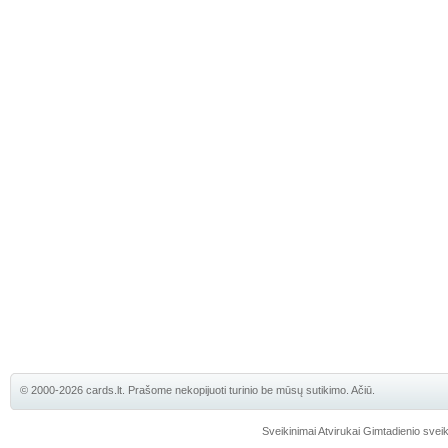
© 2000-2026 cards.lt. Prašome nekopijuoti turinio be mūsų sutikimo. Ačiū.
Sveikinimai
Atvirukai
Gimtadienio sveik