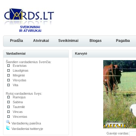
SVEIKINIMAI
IR ATVIRUKAI
Pradžia
Atvirukai
Sveikinimai
Blogas
Pagalba
Vardadieniai
Karvytė
Šiandien vardadienius švenčia:
Evaristas
Liaudginas
Mingintė
Visvydas
Vita
Rytoj vardadienius švęs:
Ramojus
Sabina
Tautmilė
Vincas
Vincentas
Vardadienių paieška
Vardadieniai twitteryje
Gavėjo vardas: