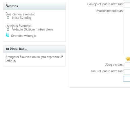
Gavėjo el. pašto adresas:
Šventės
Sveikinimo tekstas:
Šios dienos šventės:
Nėra švenčių
Rytojaus šventės:
Vytauto Didžiojo mirties diena
Šventės twitteryje
Ar žinai, kad...
Žmogaus šlaunies kaulai yra stipresni už
betoną.
Jūsų vardas:
Jūsų el. pašto adresas: