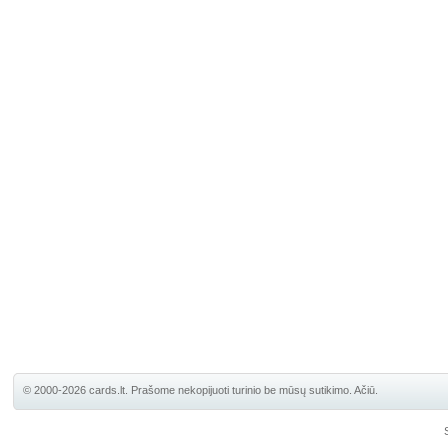
© 2000-2026 cards.lt. Prašome nekopijuoti turinio be mūsų sutikimo. Ačiū.