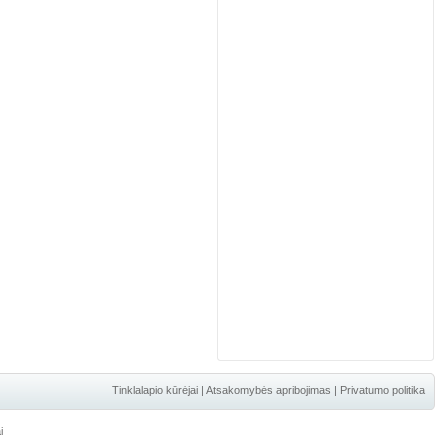
Tinklalapio kūrėjai
|
Atsakomybės apribojimas
|
Privatumo politika
i