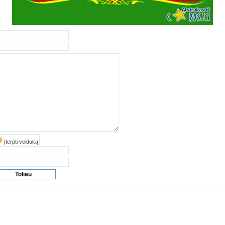
Įterpti veiduką