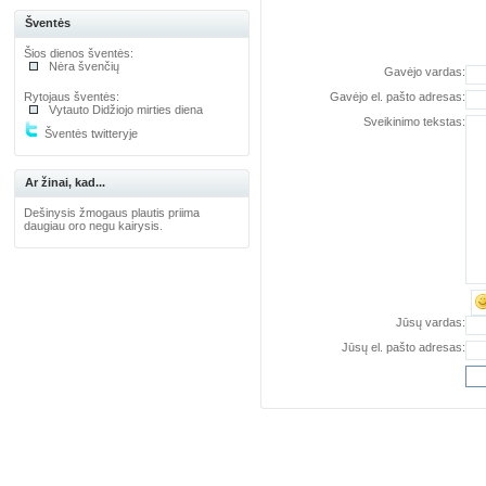
Šventės
Šios dienos šventės:
Nėra švenčių
Gavėjo vardas:
Rytojaus šventės:
Gavėjo el. pašto adresas:
Vytauto Didžiojo mirties diena
Sveikinimo tekstas:
Šventės twitteryje
Ar žinai, kad...
Dešinysis žmogaus plautis priima
daugiau oro negu kairysis.
Jūsų vardas:
Jūsų el. pašto adresas: