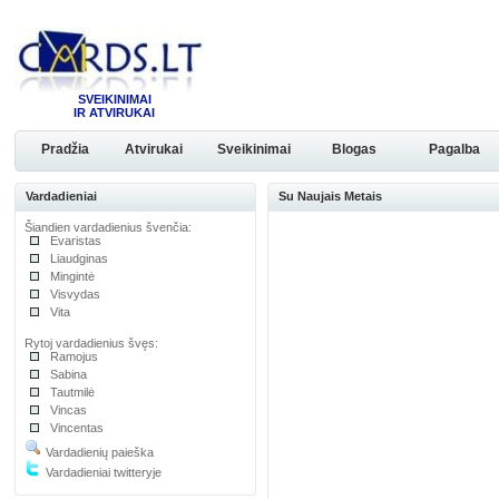
SVEIKINIMAI
IR ATVIRUKAI
Pradžia
Atvirukai
Sveikinimai
Blogas
Pagalba
Vardadieniai
Su Naujais Metais
Šiandien vardadienius švenčia:
Evaristas
Liaudginas
Mingintė
Visvydas
Vita
Rytoj vardadienius švęs:
Ramojus
Sabina
Tautmilė
Vincas
Vincentas
Vardadienių paieška
Vardadieniai twitteryje