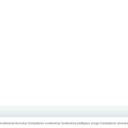
Sveikinimai
Atvirukai
Gimtadienio sveikinimai
Sveikinimai jubiliejaus proga
Gimtadienio atviruka