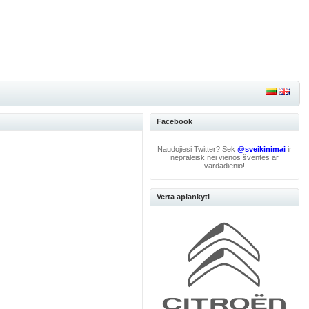
Facebook
Naudojiesi Twitter? Sek
@sveikinimai
ir
nepraleisk nei vienos šventės ar
vardadienio!
Verta aplankyti