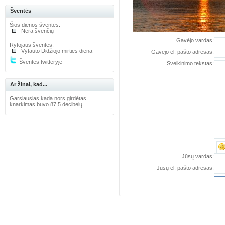
Šventės
Šios dienos šventės:
Nėra švenčių
Gavėjo vardas:
Rytojaus šventės:
Vytauto Didžiojo mirties diena
Gavėjo el. pašto adresas:
Šventės twitteryje
Sveikinimo tekstas:
Ar žinai, kad...
Garsiausias kada nors girdėtas
knarkimas buvo 87,5 decibelų.
Jūsų vardas:
Jūsų el. pašto adresas: