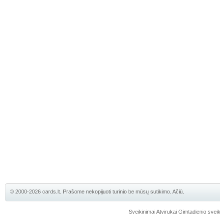
© 2000-2026 cards.lt. Prašome nekopijuoti turinio be mūsų sutikimo. Ačiū.
Sveikinimai
Atvirukai
Gimtadienio sveik