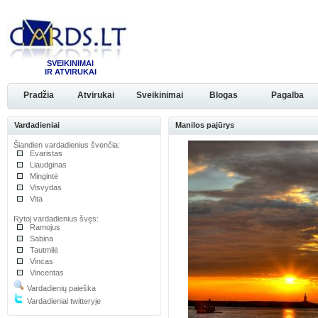
SVEIKINIMAI
IR ATVIRUKAI
Pradžia
Atvirukai
Sveikinimai
Blogas
Pagalba
Vardadieniai
Manilos pajūrys
Šiandien vardadienius švenčia:
Evaristas
Liaudginas
Mingintė
Visvydas
Vita
Rytoj vardadienius švęs:
Ramojus
Sabina
Tautmilė
Vincas
Vincentas
Vardadienių paieška
Vardadieniai twitteryje