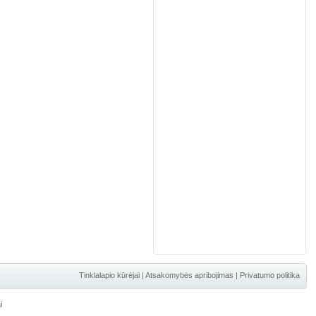
Tinklalapio kūrėjai
|
Atsakomybės apribojimas
|
Privatumo politika
i