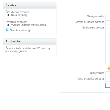
Šventės
Šios dienos šventės:
Nėra švenčių
Gavėjo vardas:
Rytojaus šventės:
Gavėjo el. pašto adresas:
Vytauto Didžiojo mirties diena
Sveikinimo tekstas:
Šventės twitteryje
Ar žinai, kad...
Žmonės kalba vidutiniškai 120 žodžių
per minutę greičiu.
Jūsų vardas:
Jūsų el. pašto adresas: