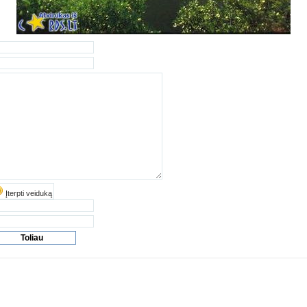
Įterpti veiduką