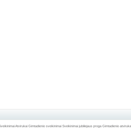
Sveikinimai
Atvirukai
Gimtadienio sveikinimai
Sveikinimai jubiliejaus proga
Gimtadienio atviruka