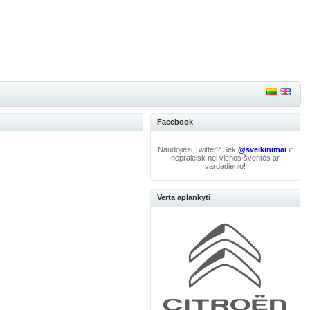
Facebook
Naudojiesi Twitter? Sek
@sveikinimai
ir
nepraleisk nei vienos šventės ar
vardadienio!
Verta aplankyti