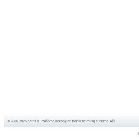
© 2000-2026 cards.lt. Prašome nekopijuoti turinio be mūsų sutikimo. Ačiū.