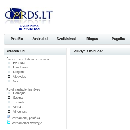
SVEIKINIMAI
IR ATVIRUKAI
Pradžia
Atvirukai
Sveikinimai
Blogas
Pagalba
Vardadieniai
Saulėlydis kalnuose
Šiandien vardadienius švenčia:
Evaristas
Liaudginas
Mingintė
Visvydas
Vita
Rytoj vardadienius švęs:
Ramojus
Sabina
Tautmilė
Vincas
Vincentas
Vardadienių paieška
Vardadieniai twitteryje