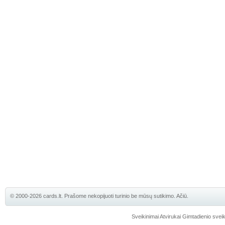
© 2000-2026 cards.lt. Prašome nekopijuoti turinio be mūsų sutikimo. Ačiū.
Sveikinimai
Atvirukai
Gimtadienio sveik