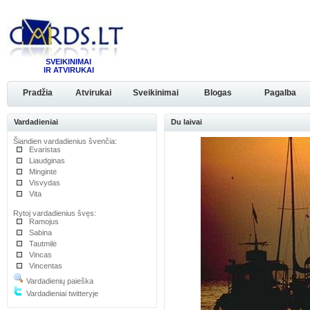
SVEIKINIMAI
IR ATVIRUKAI
Pradžia
Atvirukai
Sveikinimai
Blogas
Pagalba
Vardadieniai
Du laivai
Šiandien vardadienius švenčia:
Evaristas
Liaudginas
Mingintė
Visvydas
Vita
Rytoj vardadienius švęs:
Ramojus
Sabina
Tautmilė
Vincas
Vincentas
Vardadienių paieška
Vardadieniai twitteryje