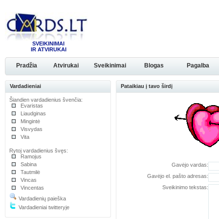
SVEIKINIMAI
IR ATVIRUKAI
Pradžia
Atvirukai
Sveikinimai
Blogas
Pagalba
Vardadieniai
Pataikiau į tavo širdį
Šiandien vardadienius švenčia:
Evaristas
Liaudginas
Mingintė
Visvydas
Vita
Rytoj vardadienius švęs:
Ramojus
Sabina
Gavėjo vardas:
Tautmilė
Gavėjo el. pašto adresas:
Vincas
Sveikinimo tekstas:
Vincentas
Vardadienių paieška
Vardadieniai twitteryje