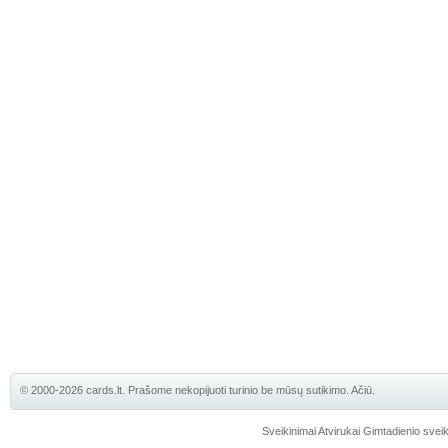
© 2000-2026 cards.lt. Prašome nekopijuoti turinio be mūsų sutikimo. Ačiū.
Sveikinimai
Atvirukai
Gimtadienio sveik