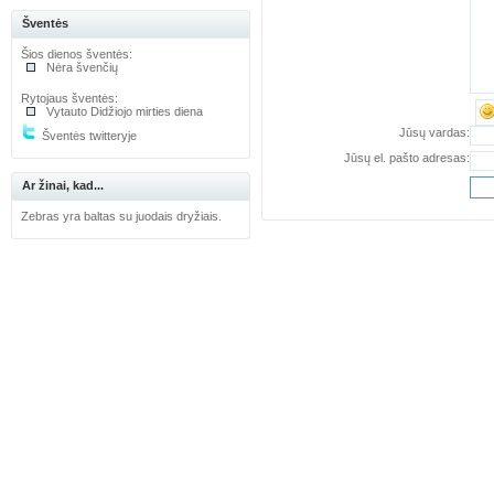
Šventės
Šios dienos šventės:
Nėra švenčių
Rytojaus šventės:
Vytauto Didžiojo mirties diena
Jūsų vardas:
Šventės twitteryje
Jūsų el. pašto adresas:
Ar žinai, kad...
Zebras yra baltas su juodais dryžiais.