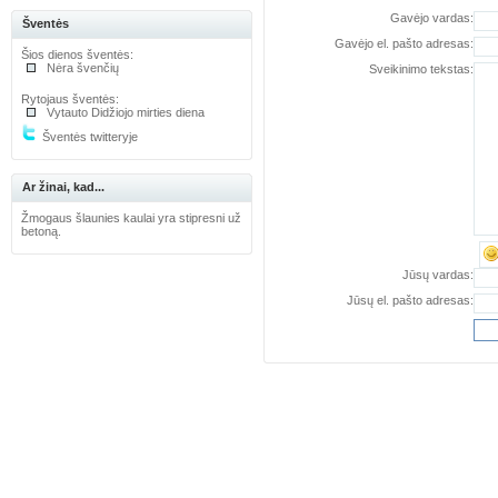
Gavėjo vardas:
Šventės
Gavėjo el. pašto adresas:
Šios dienos šventės:
Nėra švenčių
Sveikinimo tekstas:
Rytojaus šventės:
Vytauto Didžiojo mirties diena
Šventės twitteryje
Ar žinai, kad...
Žmogaus šlaunies kaulai yra stipresni už
betoną.
Jūsų vardas:
Jūsų el. pašto adresas: