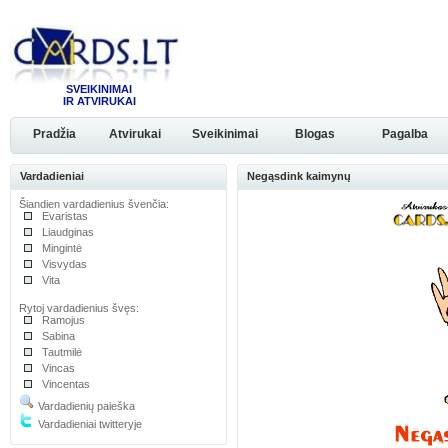
SVEIKINIMAI
IR ATVIRUKAI
Pradžia
Atvirukai
Sveikinimai
Blogas
Pagalba
Vardadieniai
Negąsdink kaimynų
Šiandien vardadienius švenčia:
Evaristas
Liaudginas
Mingintė
Visvydas
Vita
Rytoj vardadienius švęs:
Ramojus
Sabina
Tautmilė
Vincas
Vincentas
Vardadienių paieška
Vardadieniai twitteryje