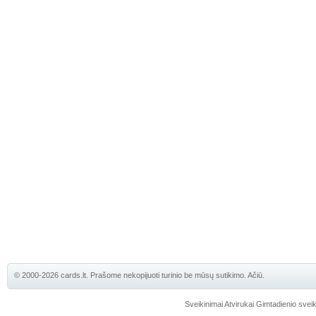
© 2000-2026 cards.lt. Prašome nekopijuoti turinio be mūsų sutikimo. Ačiū.
Sveikinimai
Atvirukai
Gimtadienio sveik