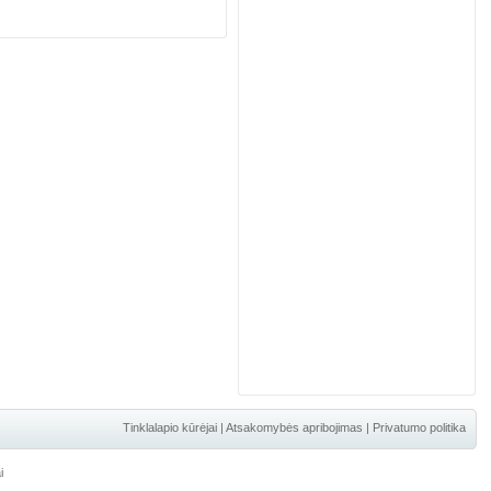
Tinklalapio kūrėjai
|
Atsakomybės apribojimas
|
Privatumo politika
i