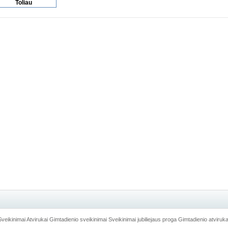
Sveikinimai
Atvirukai
Gimtadienio sveikinimai
Sveikinimai jubiliejaus proga
Gimtadienio atviruka