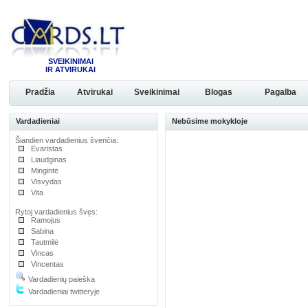
SVEIKINIMAI
IR ATVIRUKAI
Pradžia
Atvirukai
Sveikinimai
Blogas
Pagalba
Vardadieniai
Nebūsime mokykloje
Šiandien vardadienius švenčia:
Evaristas
Liaudginas
Mingintė
Visvydas
Vita
Rytoj vardadienius švęs:
Ramojus
Sabina
Tautmilė
Vincas
Vincentas
Vardadienių paieška
Vardadieniai twitteryje