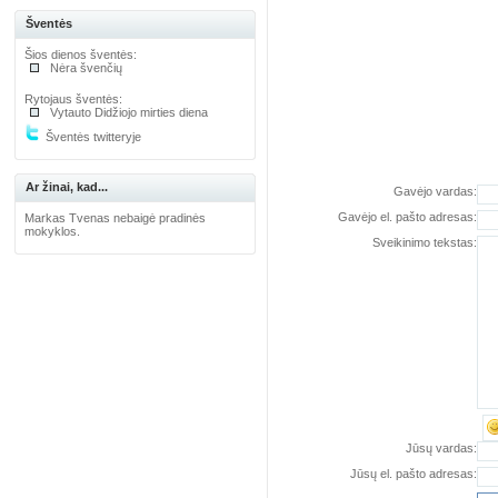
Šventės
Šios dienos šventės:
Nėra švenčių
Rytojaus šventės:
Vytauto Didžiojo mirties diena
Šventės twitteryje
Ar žinai, kad...
Gavėjo vardas:
Gavėjo el. pašto adresas:
Markas Tvenas nebaigė pradinės
mokyklos.
Sveikinimo tekstas:
Jūsų vardas:
Jūsų el. pašto adresas: