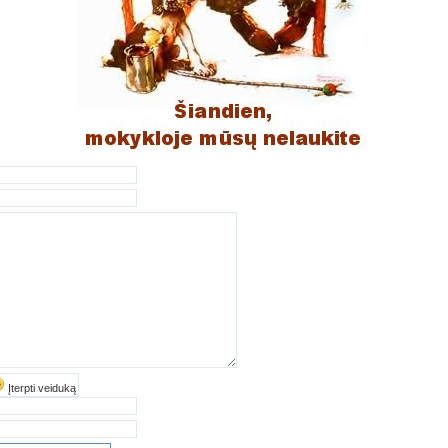
Įterpti veiduką