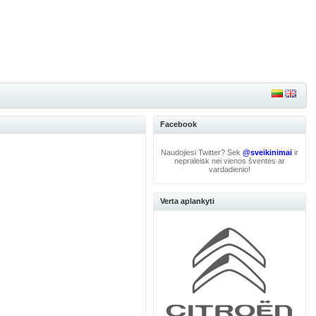
Facebook
Naudojiesi Twitter? Sek
@sveikinimai
ir
nepraleisk nei vienos šventės ar
vardadienio!
Verta aplankyti