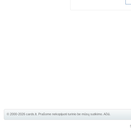
© 2000-2026 cards.lt. Prašome nekopijuoti turinio be mūsų sutikimo. Ačiū.