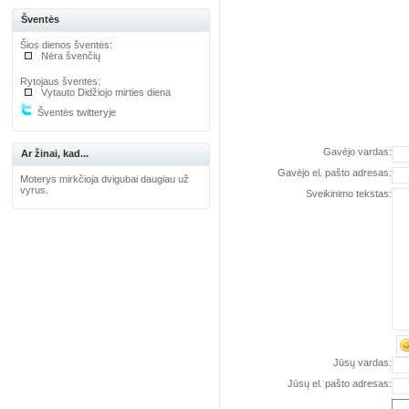
Šventės
Šios dienos šventės:
Nėra švenčių
Rytojaus šventės:
Vytauto Didžiojo mirties diena
Šventės twitteryje
Gavėjo vardas:
Ar žinai, kad...
Gavėjo el. pašto adresas:
Moterys mirkčioja dvigubai daugiau už
vyrus.
Sveikinimo tekstas:
Jūsų vardas:
Jūsų el. pašto adresas: