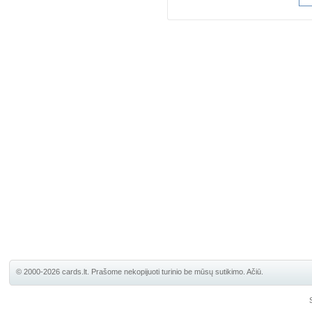
© 2000-2026 cards.lt. Prašome nekopijuoti turinio be mūsų sutikimo. Ačiū.