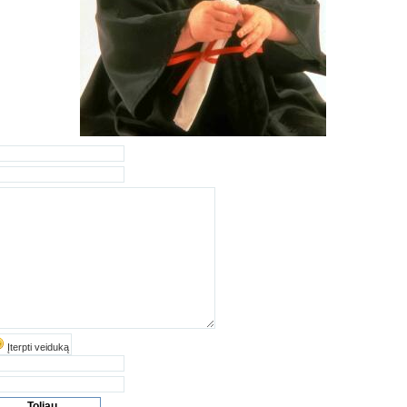
Įterpti veiduką