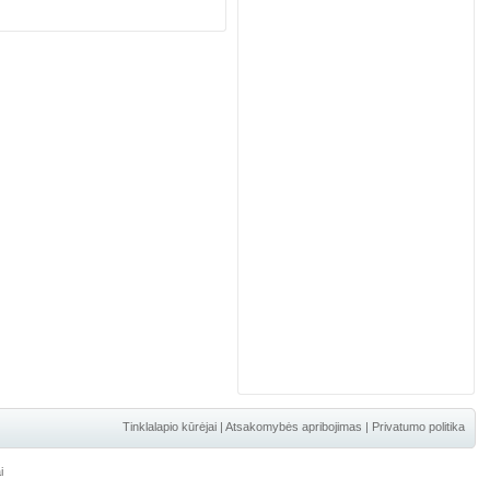
Tinklalapio kūrėjai
|
Atsakomybės apribojimas
|
Privatumo politika
i