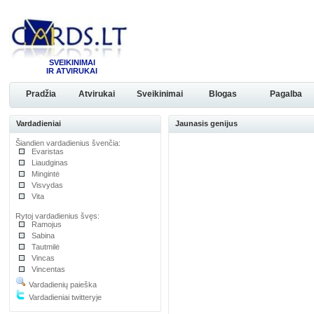
SVEIKINIMAI
IR ATVIRUKAI
Pradžia
Atvirukai
Sveikinimai
Blogas
Pagalba
Vardadieniai
Jaunasis genijus
Šiandien vardadienius švenčia:
Evaristas
Liaudginas
Mingintė
Visvydas
Vita
Rytoj vardadienius švęs:
Ramojus
Sabina
Tautmilė
Vincas
Vincentas
Vardadienių paieška
Vardadieniai twitteryje