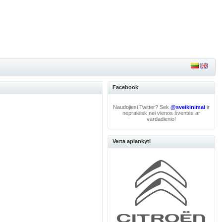
Facebook
Naudojiesi Twitter? Sek
@sveikinimai
ir
nepraleisk nei vienos šventės ar
vardadienio!
Verta aplankyti