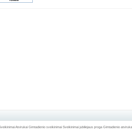
Sveikinimai
Atvirukai
Gimtadienio sveikinimai
Sveikinimai jubiliejaus proga
Gimtadienio atviruka