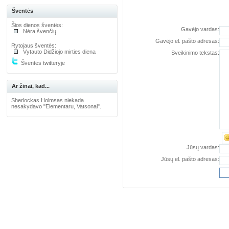
Šventės
Šios dienos šventės:
Gavėjo vardas:
Nėra švenčių
Gavėjo el. pašto adresas:
Rytojaus šventės:
Vytauto Didžiojo mirties diena
Sveikinimo tekstas:
Šventės twitteryje
Ar žinai, kad...
Sherlockas Holmsas niekada
nesakydavo "Elementaru, Vatsonai".
Jūsų vardas:
Jūsų el. pašto adresas: