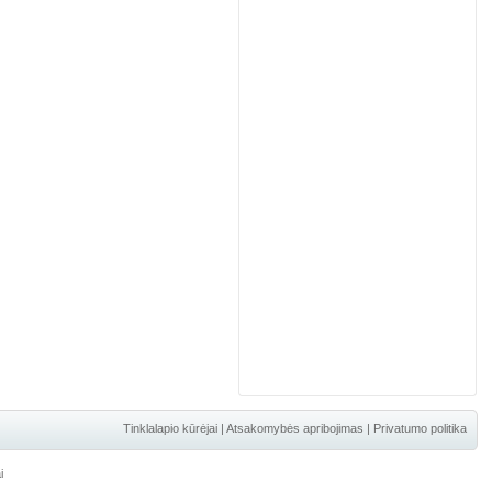
Tinklalapio kūrėjai
|
Atsakomybės apribojimas
|
Privatumo politika
i