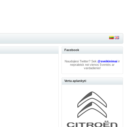
Facebook
Naudojiesi Twitter? Sek
@sveikinimai
ir
nepraleisk nei vienos šventės ar
vardadienio!
Verta aplankyti