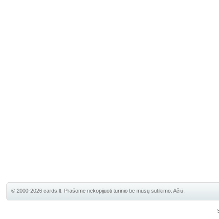
© 2000-2026 cards.lt. Prašome nekopijuoti turinio be mūsų sutikimo. Ačiū.