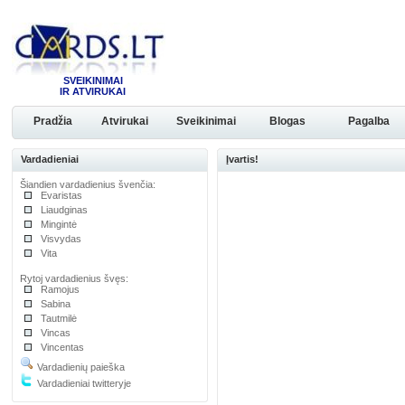
SVEIKINIMAI
IR ATVIRUKAI
Pradžia
Atvirukai
Sveikinimai
Blogas
Pagalba
Vardadieniai
Įvartis!
Šiandien vardadienius švenčia:
Evaristas
Liaudginas
Mingintė
Visvydas
Vita
Rytoj vardadienius švęs:
Ramojus
Sabina
Tautmilė
Vincas
Vincentas
Vardadienių paieška
Vardadieniai twitteryje