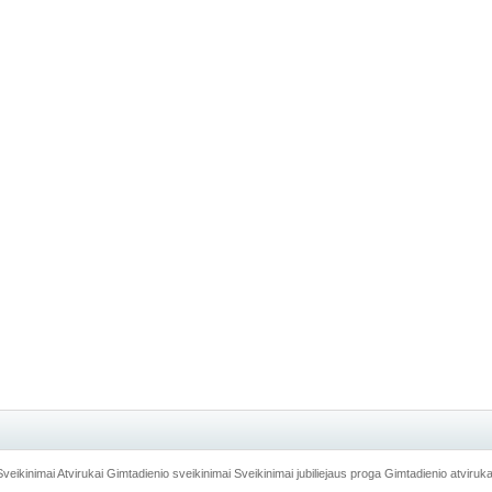
Sveikinimai
Atvirukai
Gimtadienio sveikinimai
Sveikinimai jubiliejaus proga
Gimtadienio atviruka