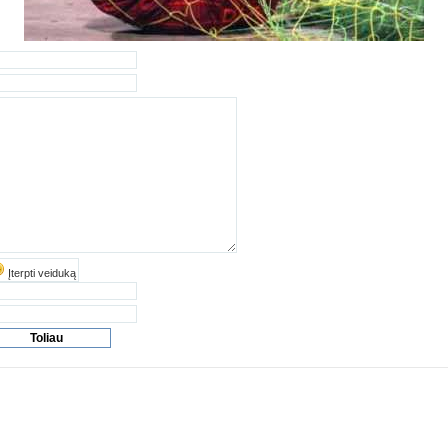
Įterpti veiduką