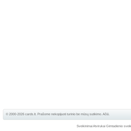
© 2000-2026 cards.lt. Prašome nekopijuoti turinio be mūsų sutikimo. Ačiū.
Sveikinimai
Atvirukai
Gimtadienio sveik