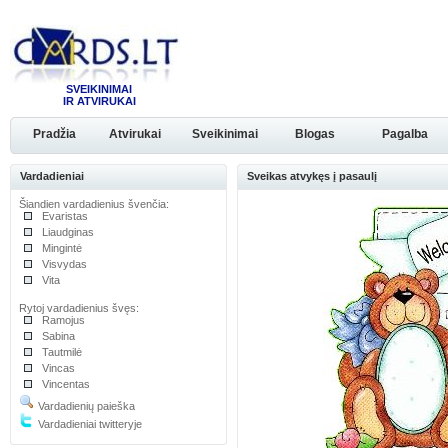
SVEIKINIMAI
IR ATVIRUKAI
Pradžia
Atvirukai
Sveikinimai
Blogas
Pagalba
Vardadieniai
Sveikas atvykęs į pasaulį
Šiandien vardadienius švenčia:
Evaristas
Liaudginas
Mingintė
Visvydas
Vita
Rytoj vardadienius švęs:
Ramojus
Sabina
Tautmilė
Vincas
Vincentas
Vardadienių paieška
Vardadieniai twitteryje