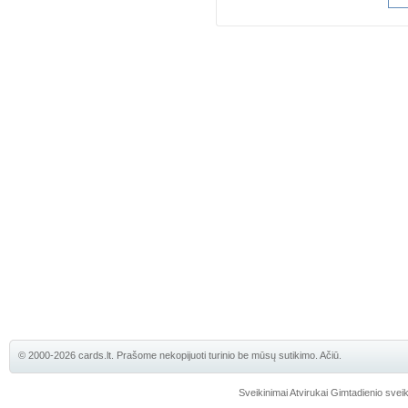
© 2000-2026 cards.lt. Prašome nekopijuoti turinio be mūsų sutikimo. Ačiū.
Sveikinimai
Atvirukai
Gimtadienio sveik