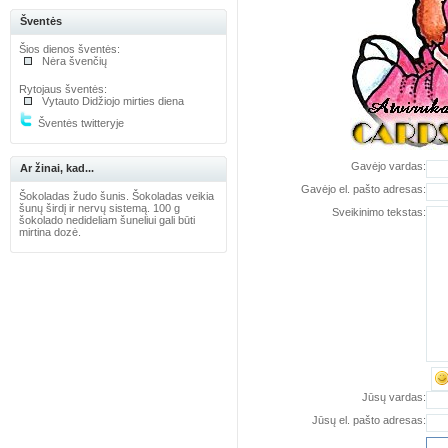
Šventės
Šios dienos šventės:
Nėra švenčių
Rytojaus šventės:
Vytauto Didžiojo mirties diena
Šventės twitteryje
Gavėjo vardas:
Ar žinai, kad...
Gavėjo el. pašto adresas:
Šokoladas žudo šunis. Šokoladas veikia
šunų širdį ir nervų sistemą. 100 g
Sveikinimo tekstas:
šokolado nedideliam šuneliui gali būti
mirtina dozė.
Jūsų vardas:
Jūsų el. pašto adresas: