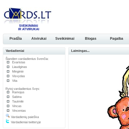
SVEIKINIMAI
IR ATVIRUKAI
Pradžia
Atvirukai
Sveikinimai
Blogas
Pagalba
Vardadieniai
Laimingas...
Šiandien vardadienius švenčia:
Evaristas
Liaudginas
Mingintė
Visvydas
Vita
Rytoj vardadienius švęs:
Ramojus
Sabina
Tautmilė
Vincas
Vincentas
Vardadienių paieška
Vardadieniai twitteryje