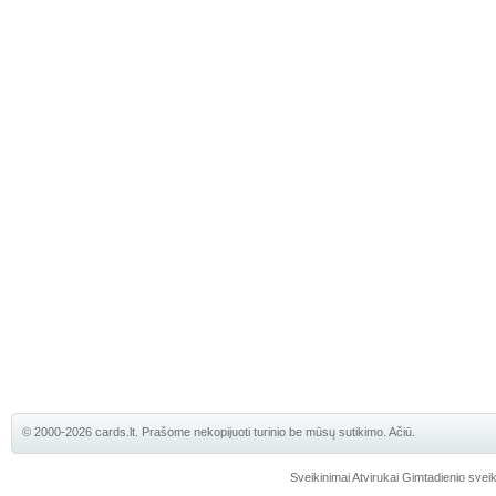
© 2000-2026 cards.lt. Prašome nekopijuoti turinio be mūsų sutikimo. Ačiū.
Sveikinimai
Atvirukai
Gimtadienio sveik