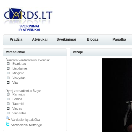
SVEIKINIMAI
IR ATVIRUKAI
Pradžia
Atvirukai
Sveikinimai
Blogas
Pagalba
Vardadieniai
Vazoje
Šiandien vardadienius švenčia:
Evaristas
Liaudginas
Mingintė
Visvydas
Vita
Rytoj vardadienius švęs:
Ramojus
Sabina
Tautmilė
Vincas
Vincentas
Vardadienių paieška
Vardadieniai twitteryje