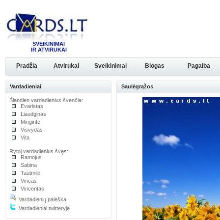
SVEIKINIMAI
IR ATVIRUKAI
Pradžia
Atvirukai
Sveikinimai
Blogas
Pagalba
Vardadieniai
Saulėgrąžos
Šiandien vardadienius švenčia:
Evaristas
Liaudginas
Mingintė
Visvydas
Vita
Rytoj vardadienius švęs:
Ramojus
Sabina
Tautmilė
Vincas
Vincentas
Vardadienių paieška
Vardadieniai twitteryje