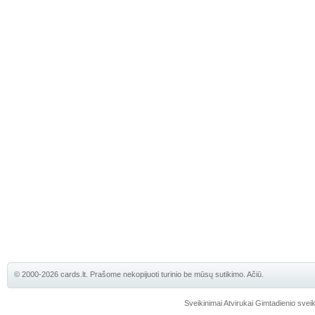
© 2000-2026 cards.lt. Prašome nekopijuoti turinio be mūsų sutikimo. Ačiū.
Sveikinimai
Atvirukai
Gimtadienio sveik