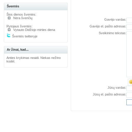
Šventės
Šios dienos šventės:
Nėra švenčių
Gavėjo vardas:
Rytojaus šventės:
Gavėjo el. pašto adresas:
Vytauto Didžiojo mirties diena
Sveikinimo tekstas:
Šventės twitteryje
Ar žinai, kad...
Anties krykimas neaidi. Niekas nežino
kodėl.
Jūsų vardas:
Jūsų el. pašto adresas: