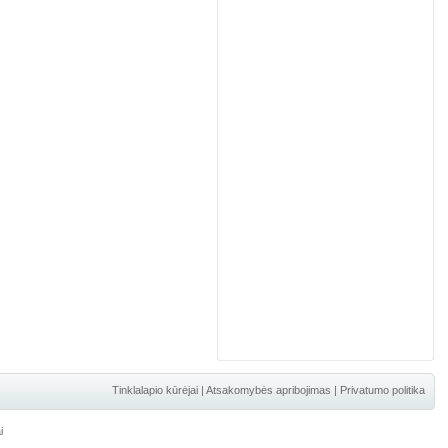
Tinklalapio kūrėjai
|
Atsakomybės apribojimas
|
Privatumo politika
i