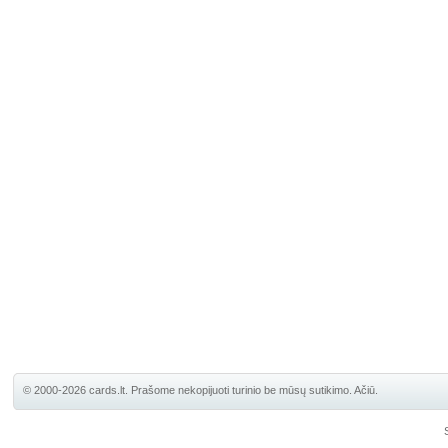
© 2000-2026 cards.lt. Prašome nekopijuoti turinio be mūsų sutikimo. Ačiū.