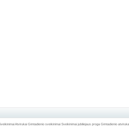
Sveikinimai
Atvirukai
Gimtadienio sveikinimai
Sveikinimai jubiliejaus proga
Gimtadienio atviruka