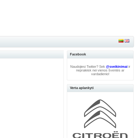
Facebook
Naudojiesi Twitter? Sek
@sveikinimai
ir
nepraleisk nei vienos šventės ar
vardadienio!
Verta aplankyti