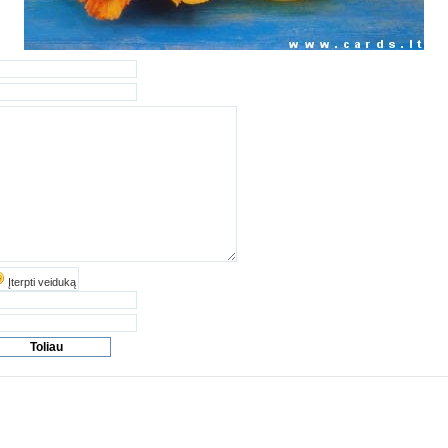
Įterpti veiduką