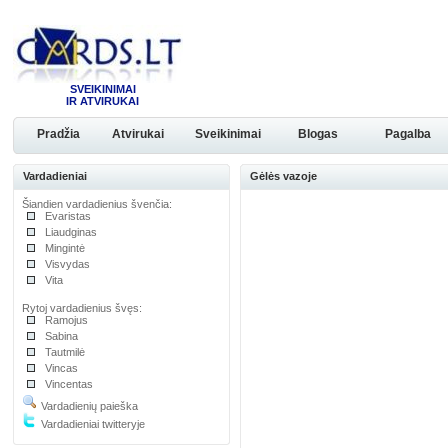
SVEIKINIMAI
IR ATVIRUKAI
Pradžia
Atvirukai
Sveikinimai
Blogas
Pagalba
Vardadieniai
Gėlės vazoje
Šiandien vardadienius švenčia:
Evaristas
Liaudginas
Mingintė
Visvydas
Vita
Rytoj vardadienius švęs:
Ramojus
Sabina
Tautmilė
Vincas
Vincentas
Vardadienių paieška
Vardadieniai twitteryje