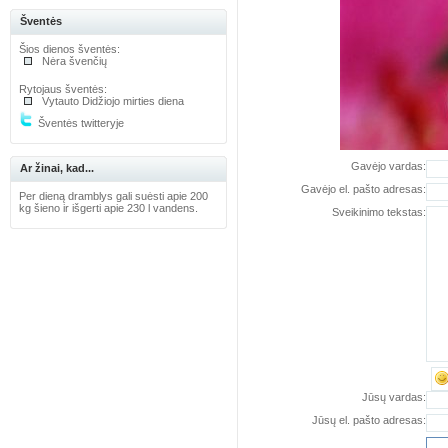
Šventės
Šios dienos šventės:
Nėra švenčių
Rytojaus šventės:
Vytauto Didžiojo mirties diena
Šventės twitteryje
Gavėjo vardas:
Ar žinai, kad...
Gavėjo el. pašto adresas:
Per dieną dramblys gali suėsti apie 200
kg šieno ir išgerti apie 230 l vandens.
Sveikinimo tekstas:
Jūsų vardas:
Jūsų el. pašto adresas: