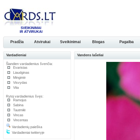
SVEIKINIMAI
IR ATVIRUKAI
Pradžia
Atvirukai
Sveikinimai
Blogas
Pagalba
Vardadieniai
Vandens lašeliai
Šiandien vardadienius švenčia:
Evaristas
Liaudginas
Mingintė
Visvydas
Vita
Rytoj vardadienius švęs:
Ramojus
Sabina
Tautmilė
Vincas
Vincentas
Vardadienių paieška
Vardadieniai twitteryje