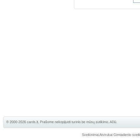
© 2000-2026 cards.lt. Prašome nekopijuoti turinio be mūsų sutikimo. Ačiū.
Sveikinimai
Atvirukai
Gimtadienio sveik