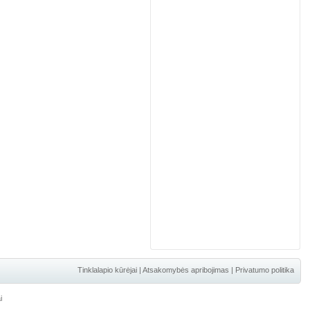
Tinklalapio kūrėjai
|
Atsakomybės apribojimas
|
Privatumo politika
i