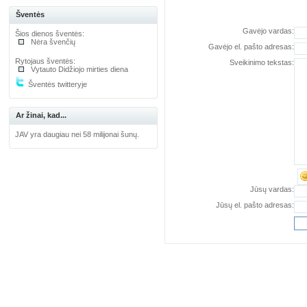
Šventės
Gavėjo vardas:
Šios dienos šventės:
Nėra švenčių
Gavėjo el. pašto adresas:
Rytojaus šventės:
Sveikinimo tekstas:
Vytauto Didžiojo mirties diena
Šventės twitteryje
Ar žinai, kad...
JAV yra daugiau nei 58 milijonai šunų.
Jūsų vardas:
Jūsų el. pašto adresas: