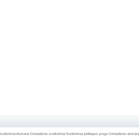
Sveikinimai
Atvirukai
Gimtadienio sveikinimai
Sveikinimai jubiliejaus proga
Gimtadienio atviruka