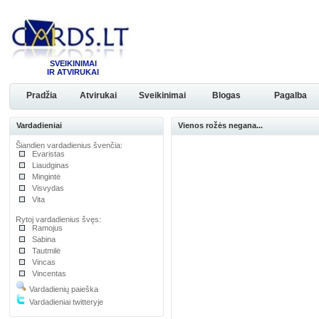
SVEIKINIMAI
IR ATVIRUKAI
Pradžia
Atvirukai
Sveikinimai
Blogas
Pagalba
Vardadieniai
Vienos rožės negana...
Šiandien vardadienius švenčia:
Evaristas
Liaudginas
Mingintė
Visvydas
Vita
Rytoj vardadienius švęs:
Ramojus
Sabina
Tautmilė
Vincas
Vincentas
Vardadienių paieška
Vardadieniai twitteryje