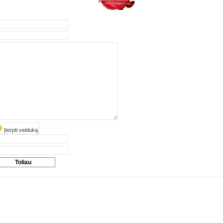
Įterpti veiduką