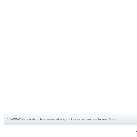
© 2000-2026 cards.lt. Prašome nekopijuoti turinio be mūsų sutikimo. Ačiū.