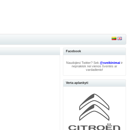
Facebook
Naudojiesi Twitter? Sek
@sveikinimai
ir
nepraleisk nei vienos šventės ar
vardadienio!
Verta aplankyti