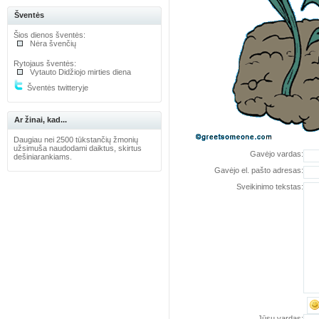
Šventės
Šios dienos šventės:
Nėra švenčių
Rytojaus šventės:
Vytauto Didžiojo mirties diena
Šventės twitteryje
Ar žinai, kad...
Daugiau nei 2500 tūkstančių žmonių
užsimuša naudodami daiktus, skirtus
Gavėjo vardas:
dešiniarankiams.
Gavėjo el. pašto adresas:
Sveikinimo tekstas:
Jūsų vardas: