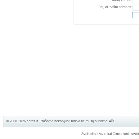
Jūsų el. pašto adresas:
© 2000-2026 cards.lt. Prašome nekopijuoti turinio be mūsų sutikimo. Ačiū.
Sveikinimai
Atvirukai
Gimtadienio sveik