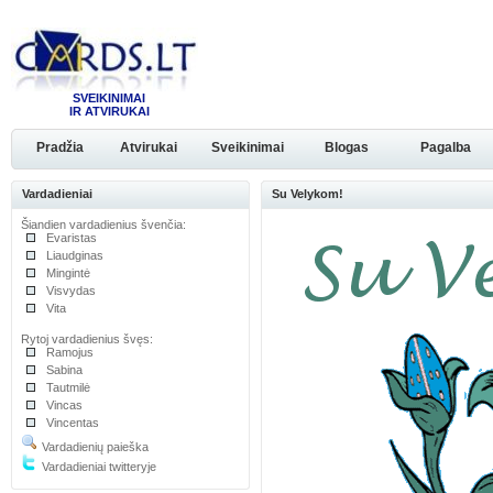
SVEIKINIMAI
IR ATVIRUKAI
Pradžia
Atvirukai
Sveikinimai
Blogas
Pagalba
Vardadieniai
Su Velykom!
Šiandien vardadienius švenčia:
Evaristas
Liaudginas
Mingintė
Visvydas
Vita
Rytoj vardadienius švęs:
Ramojus
Sabina
Tautmilė
Vincas
Vincentas
Vardadienių paieška
Vardadieniai twitteryje